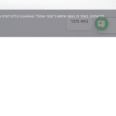
לידיעתכם, באתר זה 
בואו נדבר
Open chaty