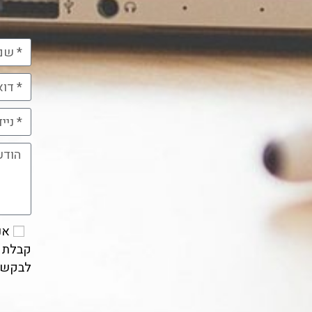
אנ
לבקש ה